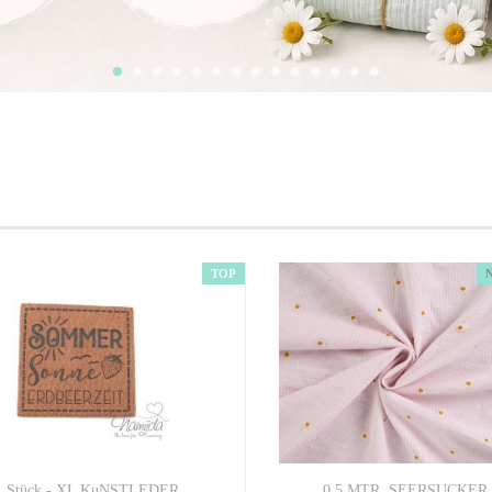
TOP
1 Stück - XL KuNSTLEDER
0,5 MTR. SEERSUCKER