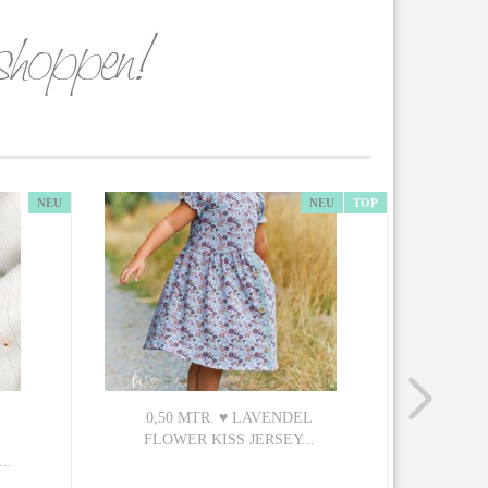
NEU
NEU
TOP
0,50 MTR. ♥ LAVENDEL
0,5 M
FLOWER KISS JERSEY...
..