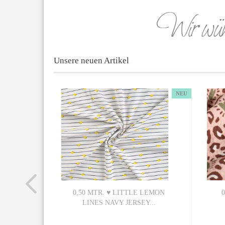
Unsere neuen Artikel
NEU
NEU
 NATUR
0,50 MTR. ♥ LITTLE LEMON
0
LINES NAVY JERSEY...