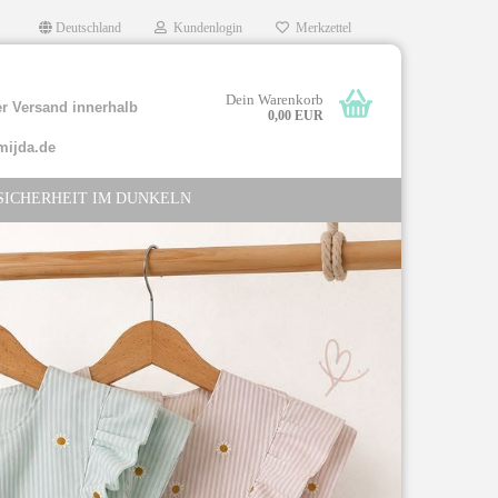
Deutschland
Kundenlogin
Merkzettel
Dein Warenkorb
r Versand innerhalb
0,00 EUR
mijda.de
SICHERHEIT IM DUNKELN
llen
rgessen?