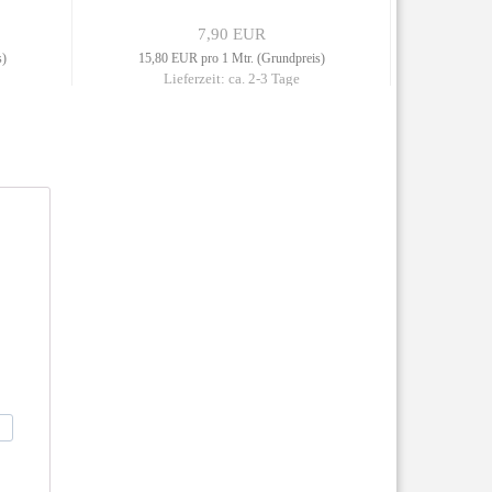
7,90 EUR
s)
15,80 EUR pro 1 Mtr. (Grundpreis)
15,80 
Lieferzeit: ca. 2-3 Tage
L