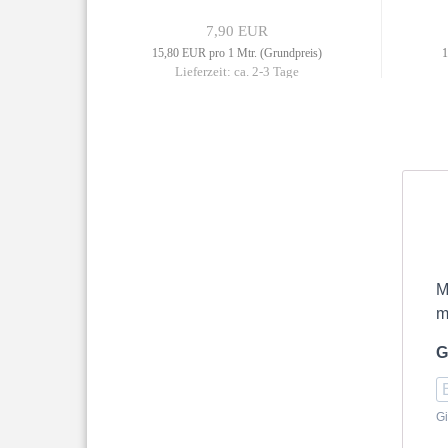
7,90 EUR
reis)
15,80 EUR pro 1 Mtr. (Grundpreis)
1
ge
Lieferzeit: ca. 2-3 Tage
M
m
G
Gi