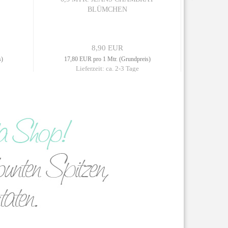
BLÜMCHEN
FLO
8,90 EUR
s)
17,80 EUR pro 1 Mtr. (Grundpreis)
15,80 
Lieferzeit: ca. 2-3 Tage
L