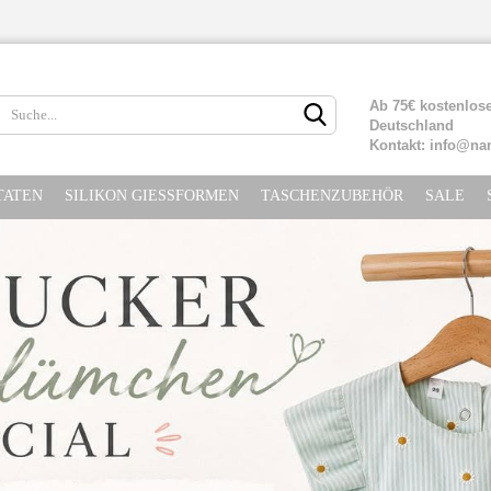
Lieferland
Ab 75€ kostenlose
Deutschland
Kontakt: info@na
TATEN
SILIKON GIESSFORMEN
TASCHENZUBEHÖR
SALE
Konto erste
Passwort ve