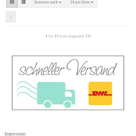
Sortieren nach
24 pro Seite
1
1
bis
15
(von insgesamt
15
)
Impressum