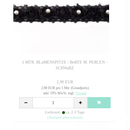
1 MTR. BLuMENSPITZE / BoRTE M. PERLEN -
SCHWaRZ
2,90 EUR
2,90 EUR pro 1 Mtr. (Grundpreis)
inkl. 19% MwSt. zzgl.
Versand
Lieferzeit:
ca. 2-3 Tage
(Ausland abweichend)