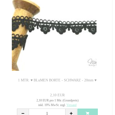
1 MTR. ♥ BLuMEN BORTE - SCHWARZ - 20mm ♥
2,10 EUR
2,10 EUR pro 1 Mtr. (Grundpreis)
inkl. 19% MwSt. zzgl.
Versand