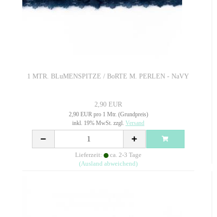
1 MTR. BLuMENSPITZE / BoRTE M. PERLEN - NaVY
2,90 EUR
2,90 EUR pro 1 Mtr. (Grundpreis)
inkl. 19% MwSt. zzgl.
Versand
Lieferzeit:
ca. 2-3 Tage
(Ausland abweichend)