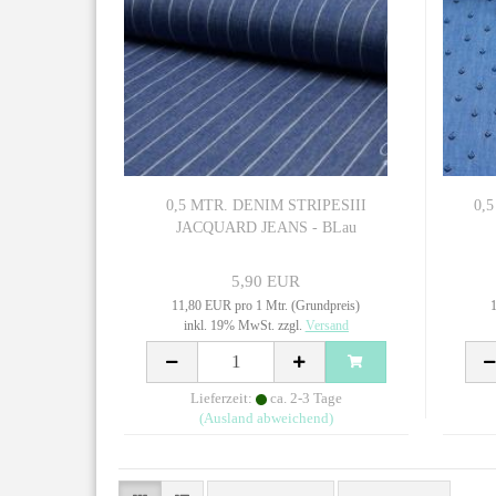
0,5 MTR. DENIM STRIPESIII
0,
JACQUARD JEANS - BLau
5,90 EUR
11,80 EUR pro 1 Mtr. (Grundpreis)
1
inkl. 19% MwSt. zzgl.
Versand
Lieferzeit:
ca. 2-3 Tage
(Ausland abweichend)