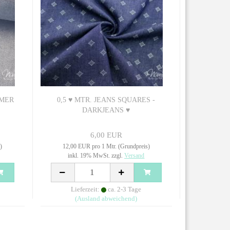
MMER
0,5 ♥ MTR. JEANS SQUARES -
DARKJEANS ♥
6,00 EUR
)
12,00 EUR pro 1 Mtr. (Grundpreis)
inkl. 19% MwSt. zzgl.
Versand
Lieferzeit:
ca. 2-3 Tage
(Ausland abweichend)