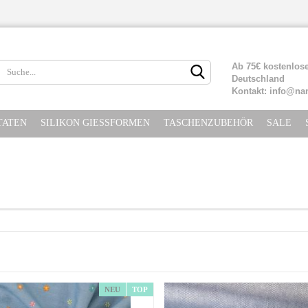
Lieferland
Ab 75€ kostenlose
Deutschland
Kontakt: info@na
TATEN
SILIKON GIESSFORMEN
TASCHENZUBEHÖR
SALE
Konto erste
Passwort ve
NEU
TOP