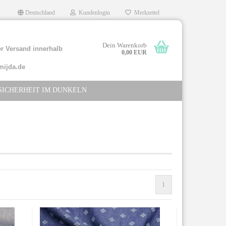
Deutschland
Kundenlogin
Merkzettel
Dein Warenkorb
r Versand innerhalb
0,00 EUR
mijda.de
SICHERHEIT IM DUNKELN
llen
rgessen?
1