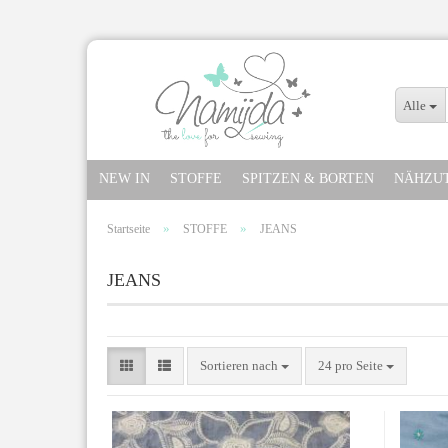
Alle
NEW IN
STOFFE
SPITZEN & BORTEN
NÄHZU
»
»
Startseite
STOFFE
JEANS
JEANS
Sortieren nach
24 pro Seite