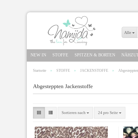
Alle
NEW IN
STOFFE
SPITZEN & BORTEN
NÄHZU
»
»
»
Startseite
STOFFE
JACKENSTOFFE
Abgesteppten
Abgesteppten Jackenstoffe
Sortieren nach
24 pro Seite