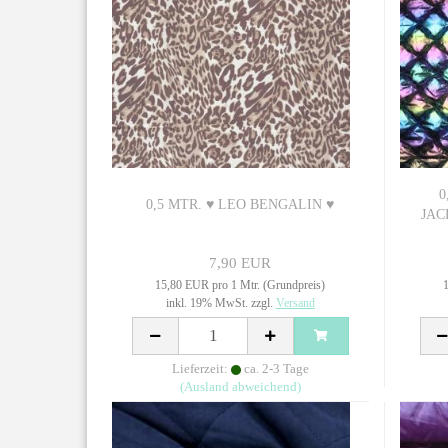
0
0,5 MTR. ♥ LEO BENGALIN ♥
JAC
7,90 EUR
15,80 EUR pro 1 Mtr. (Grundpreis)
1
inkl. 19% MwSt. zzgl.
Versand
Lieferzeit:
ca. 2-3 Tage
(Ausland abweichend)