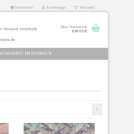
Deutschland
Kundenlogin
Merkzettel
Dein Warenkorb
r Versand innerhalb
0,00 EUR
mijda.de
SICHERHEIT IM DUNKELN
llen
rgessen?
1