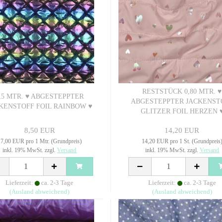
RESTSTÜCK 0,80 MTR. ♥
,5 MTR. ♥ ABGESTEPPTER
ABGESTEPPTER JACKENST
KENSTOFF FOIL RAINBOW ♥
GLITZER FOIL HERZEN 
8,50 EUR
14,20 EUR
7,00 EUR pro 1 Mtr. (Grundpreis)
14,20 EUR pro 1 St. (Grundpreis
inkl. 19% MwSt. zzgl.
Versand
inkl. 19% MwSt. zzgl.
Versand
Lieferzeit:
ca. 2-3 Tage
Lieferzeit:
ca. 2-3 Tage
(Ausland abweichend)
(Ausland abweichend)