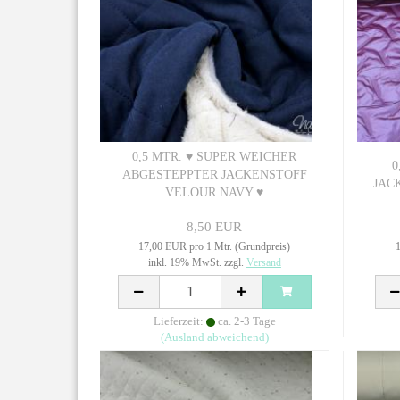
0,5 MTR. ♥ SUPER WEICHER
0
ABGESTEPPTER JACKENSTOFF
JAC
VELOUR NAVY ♥
8,50 EUR
17,00 EUR pro 1 Mtr. (Grundpreis)
1
inkl. 19% MwSt. zzgl.
Versand
Lieferzeit:
ca. 2-3 Tage
(Ausland abweichend)