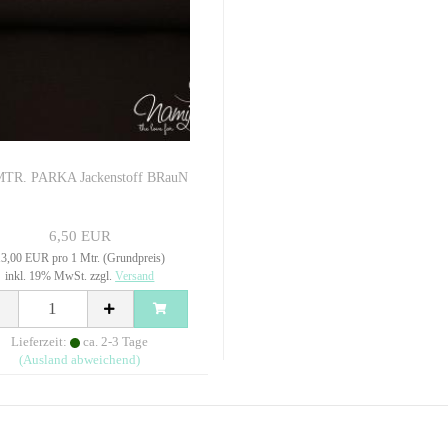
MTR. PARKA Jackenstoff BRauN
6,50 EUR
3,00 EUR pro 1 Mtr. (Grundpreis)
inkl. 19% MwSt. zzgl.
Versand
Lieferzeit:
ca. 2-3 Tage
(Ausland abweichend)