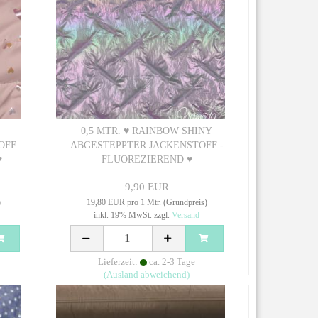
0,5 MTR. ♥ RAINBOW SHINY
OFF
ABGESTEPPTER JACKENSTOFF -
♥
FLUOREZIEREND ♥
9,90 EUR
)
19,80 EUR pro 1 Mtr. (Grundpreis)
inkl. 19% MwSt. zzgl.
Versand
Lieferzeit:
ca. 2-3 Tage
(Ausland abweichend)