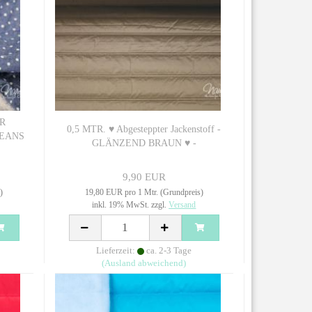
ER
0,5 MTR. ♥ Abgesteppter Jackenstoff -
JEANS
GLÄNZEND BRAUN ♥ -
9,90 EUR
)
19,80 EUR pro 1 Mtr. (Grundpreis)
inkl. 19% MwSt. zzgl.
Versand
Lieferzeit:
ca. 2-3 Tage
(Ausland abweichend)