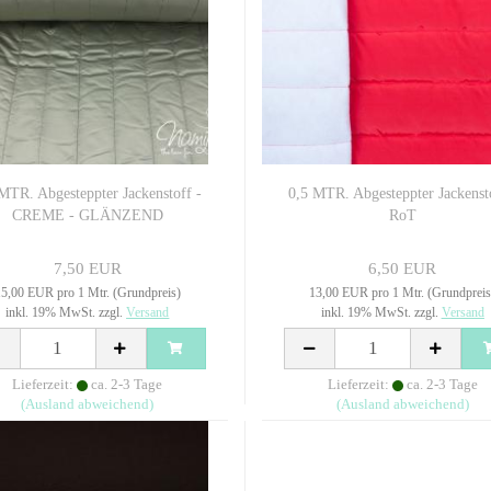
MTR. Abgesteppter Jackenstoff -
0,5 MTR. Abgesteppter Jackensto
CREME - GLÄNZEND
RoT
7,50 EUR
6,50 EUR
5,00 EUR pro 1 Mtr. (Grundpreis)
13,00 EUR pro 1 Mtr. (Grundpreis
inkl. 19% MwSt. zzgl.
Versand
inkl. 19% MwSt. zzgl.
Versand
Lieferzeit:
ca. 2-3 Tage
Lieferzeit:
ca. 2-3 Tage
(Ausland abweichend)
(Ausland abweichend)