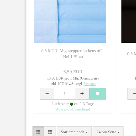
0,5 MTR. Abgesteppter Jackenstoff -
0,5 
HeLLBLau
6,50 EUR
13,00 EUR pro 1 Mtr. (Grundpreis)
1
inkl. 19% MwSt. zzgl.
Versand
Lieferzeit:
ca. 2-3 Tage
(Ausland abweichend)
Sortieren nach
24 pro Seite