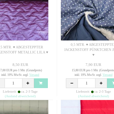
0,5 MTR. ♥ ABGESTEPPT
,5 MTR. ♥ ABGESTEPPTER
JACKENSTOFF PÜNKTCHEN 
KENSTOFF METALLIC LILA ♥
♥
8,50 EUR
7,90 EUR
7,00 EUR pro 1 Mtr. (Grundpreis)
15,80 EUR pro 1 Mtr. (Grundpreis
inkl. 19% MwSt. zzgl.
Versand
inkl. 19% MwSt. zzgl.
Versand
Lieferzeit:
ca. 2-3 Tage
Lieferzeit:
ca. 2-3 Tage
(Ausland abweichend)
(Ausland abweichend)