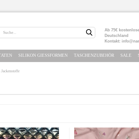
Lieferland
Ab 75€ kostenlose
Deutschland
Kontakt: info@na
TATEN
SILIKON GIESSFORMEN
TASCHENZUBEHÖR
SALE
 Jackenstoffe
Konto erste
Passwort ve