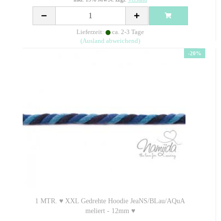
Lieferzeit:
ca. 2-3 Tage
(Ausland abweichend)
-20%
1 MTR. ♥ XXL Gedrehte Hoodie JeaNS/BLau/AQuA
meliert - 12mm ♥