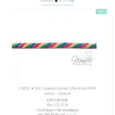
Lieferzeit:
ca. 2-3 Tage
(Ausland abweichend)
-20%
1 MTR. ♥ XXL Gedrehte Hoodie LiMe/AQuA/PiNK
meliert - 12mm ♥
UVP 1,90 EUR
Nur 1,52 EUR
1,52 EUR pro 1 Mtr. (Grundpreis)
inkl. 19% MwSt. zzgl.
Versand