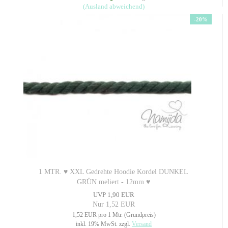
(Ausland abweichend)
-20%
1 MTR. ♥ XXL Gedrehte Hoodie Kordel DUNKEL
GRÜN meliert - 12mm ♥
UVP 1,90 EUR
Nur 1,52 EUR
1,52 EUR pro 1 Mtr. (Grundpreis)
inkl. 19% MwSt. zzgl.
Versand