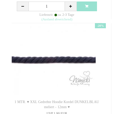
Lieferzeit:
ca. 2-3 Tage
(Ausland abweichend)
-20%
1 MTR. ♥ XXL Gedrehte Hoodie Kordel DUNKELBLAU
meliert - 12mm ♥
UVP 1,90 EUR