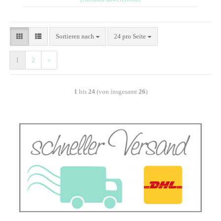
Sortieren nach
24 pro Seite
1
2
»
1
bis
24
(von insgesamt
26
)