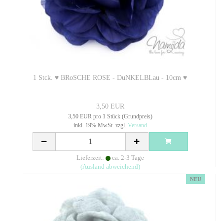
1 Stck. ♥ BRoSCHE ROSE - DuNKELBLau - 10cm ♥
3,50 EUR
3,50 EUR pro 1 Stück (Grundpreis)
inkl. 19% MwSt. zzgl.
Versand
Lieferzeit:
ca. 2-3 Tage
(Ausland abweichend)
NEU