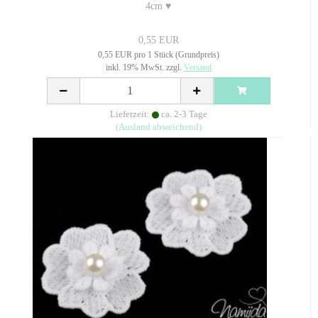
4cm ♥
0,55 EUR
0,55 EUR pro 1 Stück (Grundpreis)
inkl. 19% MwSt. zzgl.
Versand
Lieferzeit:
ca. 2-3 Tage
(Ausland abweichend)