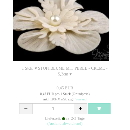
1 Stck. ♥ STOFFBLUME MIT PERLE - CREME -
5,3cm ♥
0,45 EUR
0,45 EUR pro 1 Stück (Grundpreis)
inkl. 19% MwSt. zzgl.
Versand
Lieferzeit:
ca. 2-3 Tage
(Ausland abweichend)