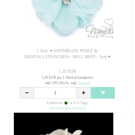
1 Stck. ♥ SATINBLüTE PERLE &
KRISTALLSTEINCHEN - HELL MINT - 5cm ♥
1,20 EUR
1,20 EUR pro 1 Stück (Grundpreis)
inkl. 19% MwSt. zzgl.
Versand
Lieferzeit:
ca. 2-3 Tage
(Ausland abweichend)