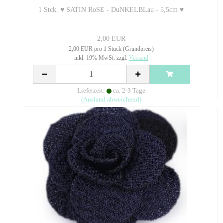
1 Stck. ♥ SATIN RoSE - DuNKELBLau - 5,5cm ♥
2,00 EUR
2,00 EUR pro 1 Stück (Grundpreis)
inkl. 19% MwSt. zzgl.
Versand
Lieferzeit:
ca. 2-3 Tage
(Ausland abweichend)