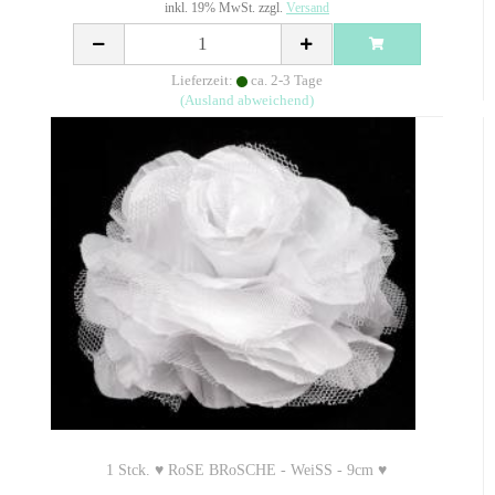
inkl. 19% MwSt. zzgl.
Versand
Lieferzeit:
ca. 2-3 Tage
(Ausland abweichend)
1 Stck. ♥ RoSE BRoSCHE - WeiSS - 9cm ♥