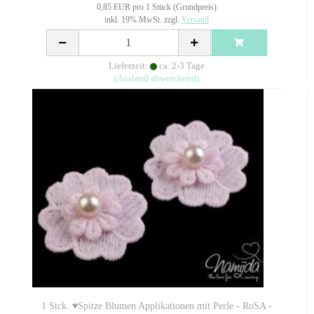
0,85 EUR pro 1 Stück (Grundpreis)
inkl. 19% MwSt. zzgl.
Versand
Lieferzeit:
ca. 2-3 Tage
(Ausland abweichend)
1 Stck. ♥Spitze Blumen Applikationen mit Perle - RoSA -