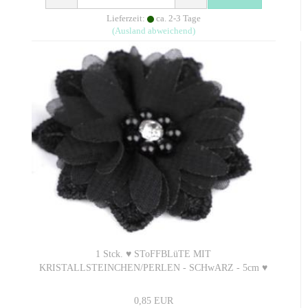
Lieferzeit:
ca. 2-3 Tage
(Ausland abweichend)
1 Stck. ♥ SToFFBLüTE MIT
KRISTALLSTEINCHEN/PERLEN - SCHwARZ - 5cm ♥
0,85 EUR