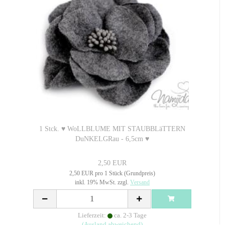
1 Stck. ♥ WoLLBLUME MIT STAUBBLäTTERN
DuNKELGRau - 6,5cm ♥
2,50 EUR
2,50 EUR pro 1 Stück (Grundpreis)
inkl. 19% MwSt. zzgl.
Versand
Lieferzeit:
ca. 2-3 Tage
(Ausland abweichend)