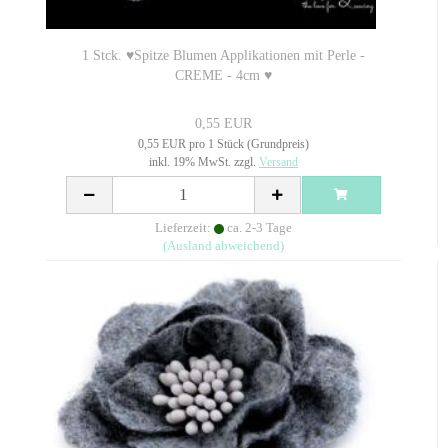
1 Stck. ♥Spitze Blumen Applikationen mit Perle -
CREME - 4cm ♥
0,55 EUR
0,55 EUR pro 1 Stück (Grundpreis)
inkl. 19% MwSt. zzgl.
Versand
Lieferzeit:
ca. 2-3 Tage
(Ausland abweichend)