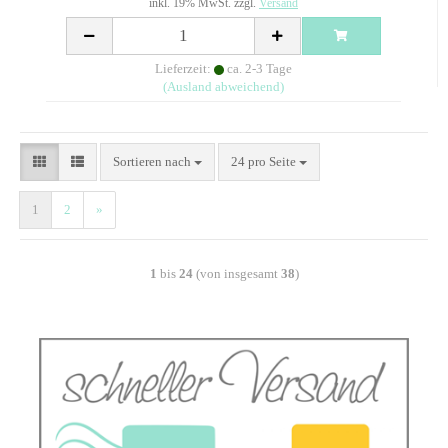
inkl. 19% MwSt. zzgl.
Versand
Lieferzeit:
ca. 2-3 Tage
(Ausland abweichend)
Sortieren nach
24 pro Seite
1
2
»
1
bis
24
(von insgesamt
38
)