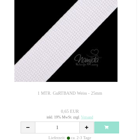
1 MTR. GuRTBAND Weiss - 25mm
0,65 EUR
inkl. 19% MwSt. zzgl.
Versand
Lieferzeit:
ca. 2-3 Tage