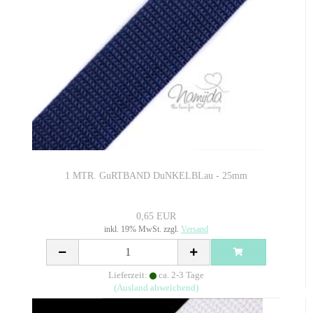
1 MTR. GuRTBAND DuNKELBLau - 25mm
0,65 EUR
inkl. 19% MwSt. zzgl.
Versand
Lieferzeit:
ca. 2-3 Tage
(Ausland abweichend)