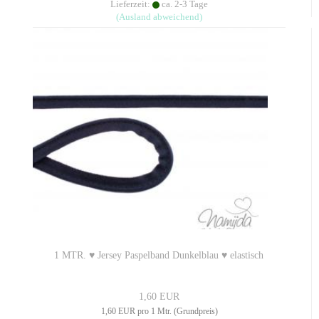
Lieferzeit:
ca. 2-3 Tage
(Ausland abweichend)
1 MTR. ♥ Jersey Paspelband Dunkelblau ♥ elastisch
1,60 EUR
1,60 EUR pro 1 Mtr. (Grundpreis)