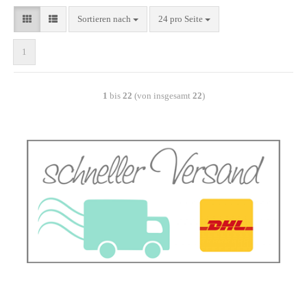
Sortieren nach
24 pro Seite
1
1
bis
22
(von insgesamt
22
)