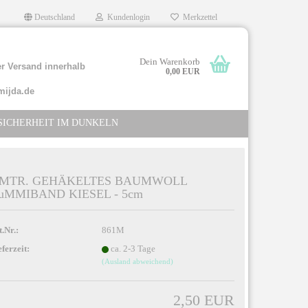
Deutschland
Kundenlogin
Merkzettel
Dein Warenkorb
r Versand innerhalb
0,00 EUR
mijda.de
SICHERHEIT IM DUNKELN
 MTR. GEHÄKELTES BAUMWOLL
uMMIBAND KIESEL - 5cm
llen
rgessen?
t.Nr.:
861M
eferzeit:
ca. 2-3 Tage
(Ausland abweichend)
2,50 EUR