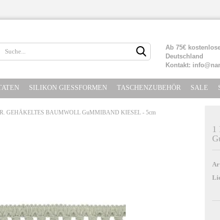
Lieferland
Ab 75€ kostenlose
Deutschland
Kontakt: info@na
TATEN
SILIKON GIESSFORMEN
TASCHENZUBEHÖR
SALE
TR. GEHÄKELTES BAUMWOLL GuMMIBAND KIESEL - 5cm
1
G
Konto erste
Passwort ve
Ar
Li