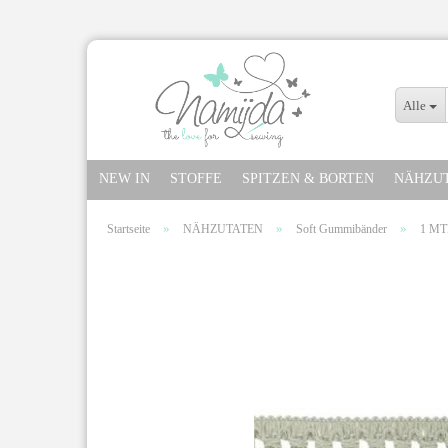
Alle
NEW IN
STOFFE
SPITZEN & BORTEN
NÄHZU
»
»
»
Startseite
NÄHZUTATEN
Soft Gummibänder
1 M