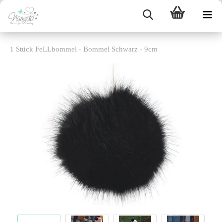
1 Stück FeLLbommel - Bommel Schwarz - 9cm