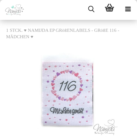
1 STCK. ♥ NAMIJDA EP GRößENLABELS - GRößE 116 -
MÄDCHEN ♥