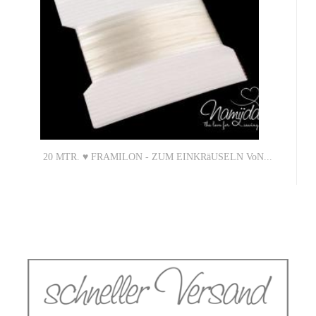
20 MTR. ♥ FRAMILON - ZUM EINKRäUSELN VoN...
7,90 EUR
0,40 EUR pro 1 Mtr. (Grundpreis)