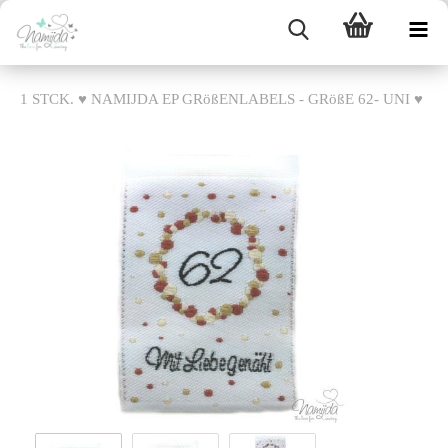
1 STCK. ♥ NAMIJDA EP GRößENLABELS - GRößE 62- UNI ♥