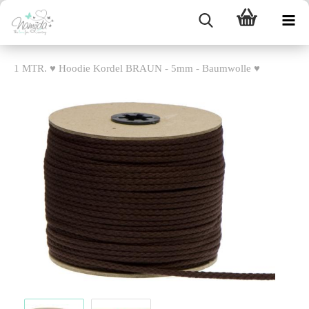
1 MTR. ♥ Hoodie Kordel BRAUN - 5mm - Baumwolle ♥