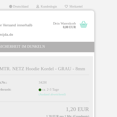
Deutschland
Kundenlogin
Merkzettel
Dein Warenkorb
r Versand innerhalb
0,00 EUR
mijda.de
SICHERHEIT IM DUNKELN
 MTR. NETZ Hoodie Kordel - GRAU - 8mm
llen
t.Nr.:
342H
rgessen?
eferzeit:
ca. 2-3 Tage
(Ausland abweichend)
1,20 EUR
1,20 EUR pro 1 Mtr. (Grundpreis)