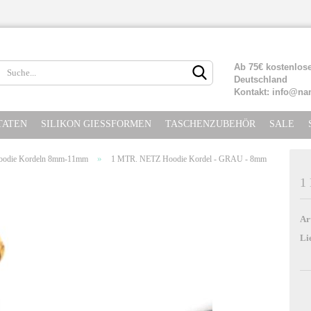
Lieferland
Ab 75€ kostenlose
Deutschland
Kontakt: info@na
TATEN
SILIKON GIESSFORMEN
TASCHENZUBEHÖR
SALE
»
oodie Kordeln 8mm-11mm
1 MTR. NETZ Hoodie Kordel - GRAU - 8mm
1
Konto erste
Ar
Passwort ve
Li