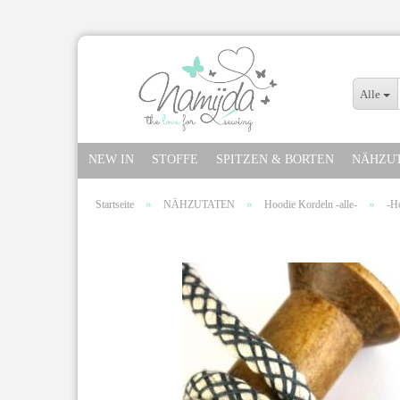
Alle
NEW IN
STOFFE
SPITZEN & BORTEN
NÄHZU
»
»
»
Startseite
NÄHZUTATEN
Hoodie Kordeln -alle-
-H