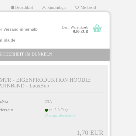
Deutschland
Kundenlogin
Merkzettel
Dein Warenkorb
r Versand innerhalb
0,00 EUR
mijda.de
SICHERHEIT IM DUNKELN
 MTR - EIGENPRODUKTION HOODIE
ATINBaND - LausBub
llen
rgessen?
t.Nr.:
23A
eferzeit:
ca. 2-3 Tage
(Ausland abweichend)
1,70 EUR