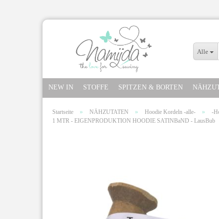
Alle
NEW IN
STOFFE
SPITZEN & BORTEN
NÄHZU
»
»
»
Startseite
NÄHZUTATEN
Hoodie Kordeln -alle-
-H
1 MTR - EIGENPRODUKTION HOODIE SATINBaND - LausBub