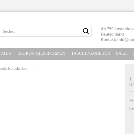
Lieferland
Ab 75€ kostenlose
Deutschland
Kontakt: info@na
TATEN
SILIKON GIESSFORMEN
TASCHENZUBEHÖR
SALE
»
oodie Kordeln flach-
1
S
Konto erste
Passwort ve
Ar
Li