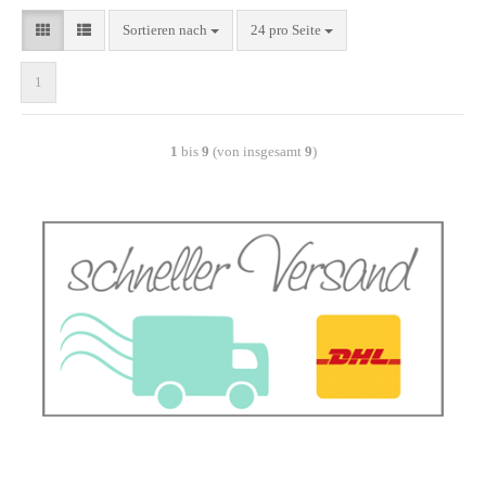
Sortieren nach
24 pro Seite
1
1
bis
9
(von insgesamt
9
)