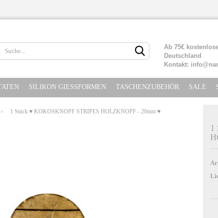
Lieferland
Ab 75€ kostenlose
Deutschland
Kontakt: info@na
TATEN
SILIKON GIESSFORMEN
TASCHENZUBEHÖR
SALE
»
1 Stück ♥ KOKOSKNOPF STRIPES HOLZKNOPF - 20mm ♥
1
H
Konto erste
Passwort ve
Ar
Li