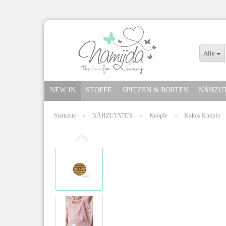
Alle
NEW IN
STOFFE
SPITZEN & BORTEN
NÄHZU
»
»
»
Startseite
NÄHZUTATEN
Knöpfe
Kokos Knöpfe