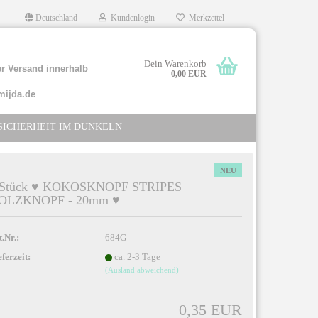
Deutschland
Kundenlogin
Merkzettel
Dein Warenkorb
r Versand innerhalb
0,00 EUR
mijda.de
SICHERHEIT IM DUNKELN
NEU
 Stück ♥ KOKOSKNOPF STRIPES
OLZKNOPF - 20mm ♥
llen
rgessen?
t.Nr.:
684G
eferzeit:
ca. 2-3 Tage
(Ausland abweichend)
0,35 EUR