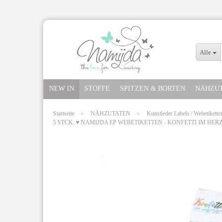
Alle
NEW IN
STOFFE
SPITZEN & BORTEN
NÄHZU
»
»
Startseite
NÄHZUTATEN
Kunstleder Labels / Webetikette
5 STCK. ♥ NAMIJDA EP WEBETIKETTEN - KONFETTI IM HER