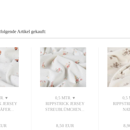
folgende Artikel gekauft:
R. ♥
0,5 MTR. ♥
0,5
K JERSEY
RIPPSTRICK JERSEY
RIPPSTR
FER...
STREUBLÜMCHEN...
NA
FLOW
EUR
8,50 EUR
8,9