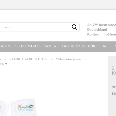
Lieferland
Ab 75€ kostenlose
Deutschland
Kontakt: info@na
TATEN
SILIKON GIESSFORMEN
TASCHENZUBEHÖR
SALE
»
»
»
n
NAMIJDA WEBETIKETTEN
Webetiketten gefaltet
ZEN ♥
5
K
Konto erste
Passwort ve
Ar
Li