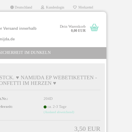
Deutschland
Kundenlogin
Merkzettel
Dein Warenkorb
r Versand innerhalb
0,00 EUR
mijda.de
SICHERHEIT IM DUNKELN
 STCK. ♥ NAMIJDA EP WEBETIKETTEN -
ONFETTI IM HERZEN ♥
llen
rgessen?
t.Nr.:
204D
eferzeit:
ca. 2-3 Tage
(Ausland abweichend)
3,50 EUR