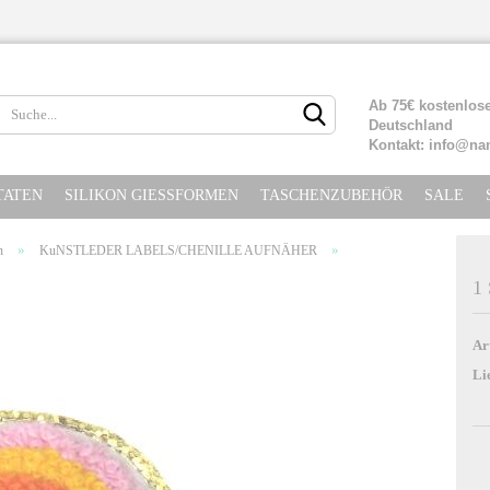
Lieferland
Ab 75€ kostenlose
Deutschland
Kontakt: info@na
TATEN
SILIKON GIESSFORMEN
TASCHENZUBEHÖR
SALE
»
»
n
KuNSTLEDER LABELS/CHENILLE AUFNÄHER
1
Konto erste
Ar
Passwort ve
Li