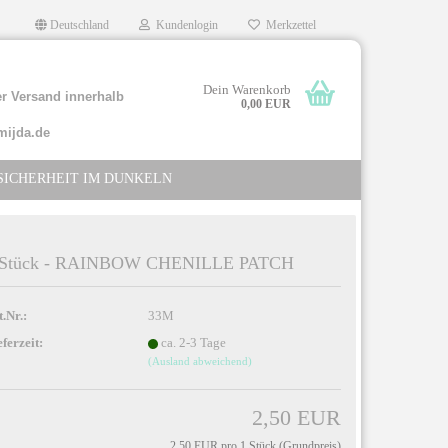
Deutschland
Kundenlogin
Merkzettel
Dein Warenkorb
r Versand innerhalb
0,00 EUR
mijda.de
SICHERHEIT IM DUNKELN
 Stück - RAINBOW CHENILLE PATCH
llen
t.Nr.:
33M
rgessen?
eferzeit:
ca. 2-3 Tage
(Ausland abweichend)
2,50 EUR
2,50 EUR pro 1 Stück (Grundpreis)