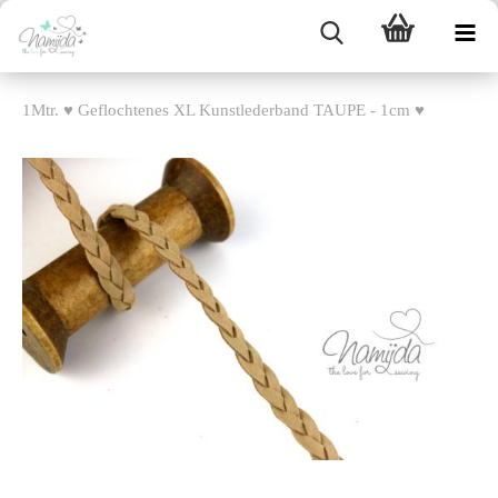
1Mtr. ♥ Geflochtenes XL Kunstlederband TAUPE - 1cm ♥