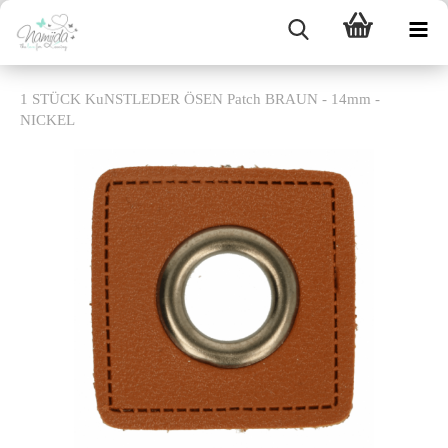
1 STÜCK KuNSTLEDER ÖSEN Patch BRAUN - 14mm -
NICKEL