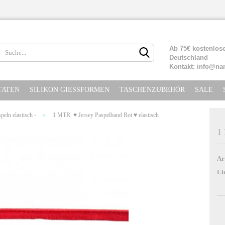
Lieferland
Ab 75€ kostenlose
Deutschland
Kontakt: info@na
TATEN
SILIKON GIESSFORMEN
TASCHENZUBEHÖR
SALE
»
peln elastisch -
1 MTR. ♥ Jersey Paspelband Rot ♥ elastisch
1 
Konto erste
Ar
Passwort ve
Li