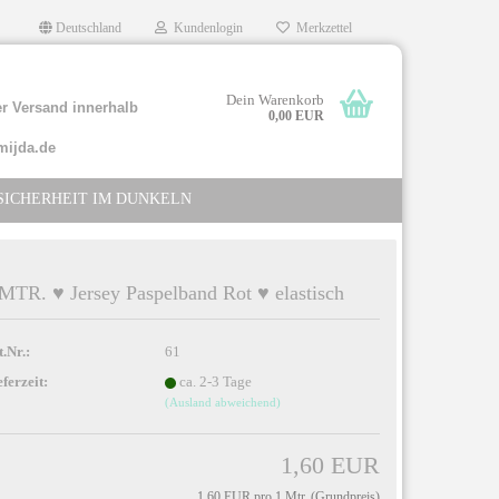
Deutschland
Kundenlogin
Merkzettel
Dein Warenkorb
r Versand innerhalb
0,00 EUR
mijda.de
SICHERHEIT IM DUNKELN
MTR. ♥ Jersey Paspelband Rot ♥ elastisch
llen
t.Nr.:
61
rgessen?
eferzeit:
ca. 2-3 Tage
(Ausland abweichend)
1,60 EUR
1,60 EUR pro 1 Mtr. (Grundpreis)