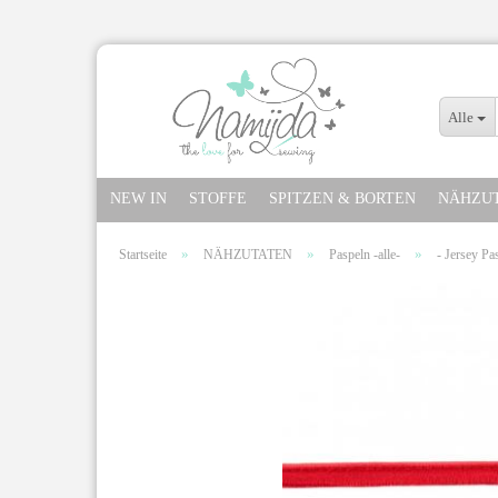
Alle
NEW IN
STOFFE
SPITZEN & BORTEN
NÄHZU
»
»
»
Startseite
NÄHZUTATEN
Paspeln -alle-
- Jersey Pas