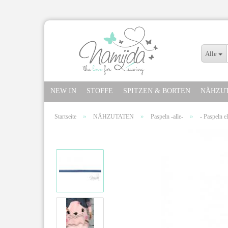
Alle
NEW IN
STOFFE
SPITZEN & BORTEN
NÄHZU
»
»
»
Startseite
NÄHZUTATEN
Paspeln -alle-
- Paspeln el