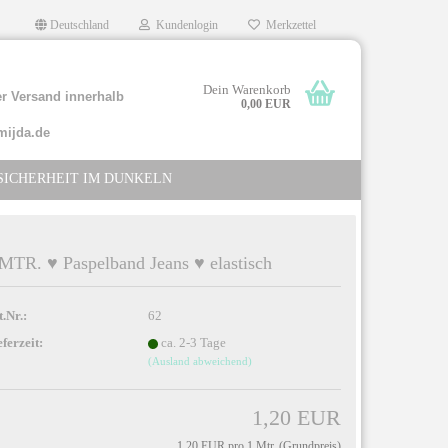
Deutschland
Kundenlogin
Merkzettel
Dein Warenkorb
r Versand innerhalb
0,00 EUR
mijda.de
SICHERHEIT IM DUNKELN
MTR. ♥ Paspelband Jeans ♥ elastisch
llen
t.Nr.:
62
rgessen?
eferzeit:
ca. 2-3 Tage
(Ausland abweichend)
1,20 EUR
1,20 EUR pro 1 Mtr. (Grundpreis)