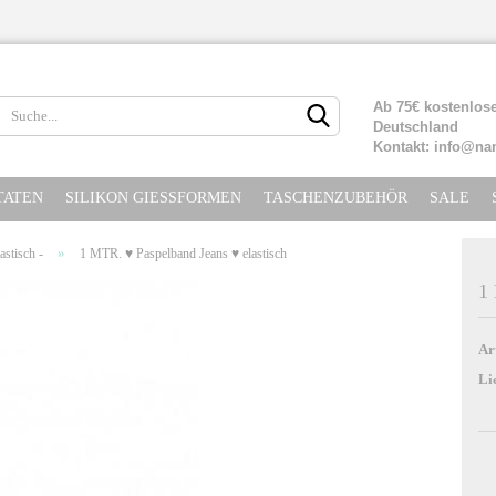
Lieferland
Ab 75€ kostenlose
Deutschland
Kontakt: info@na
TATEN
SILIKON GIESSFORMEN
TASCHENZUBEHÖR
SALE
»
astisch -
1 MTR. ♥ Paspelband Jeans ♥ elastisch
1 
Konto erste
Ar
Passwort ve
Li