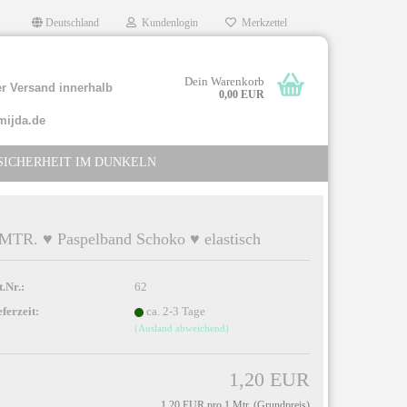
Deutschland
Kundenlogin
Merkzettel
Dein Warenkorb
r Versand innerhalb
0,00 EUR
mijda.de
SICHERHEIT IM DUNKELN
 MTR. ♥ Paspelband Schoko ♥ elastisch
llen
t.Nr.:
62
rgessen?
eferzeit:
ca. 2-3 Tage
(Ausland abweichend)
1,20 EUR
1,20 EUR pro 1 Mtr. (Grundpreis)