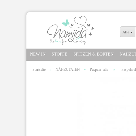
Alle
NEW IN
STOFFE
SPITZEN & BORTEN
NÄHZU
»
»
»
Startseite
NÄHZUTATEN
Paspeln -alle-
- Paspeln el