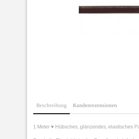
Beschreibung
Kundenrezensionen
1 Meter ♥ Hübsches, glänzendes, elastisches 