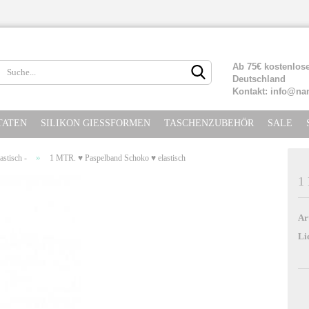
Lieferland
Ab 75€ kostenlose
Deutschland
Kontakt: info@na
TATEN
SILIKON GIESSFORMEN
TASCHENZUBEHÖR
SALE
»
astisch -
1 MTR. ♥ Paspelband Schoko ♥ elastisch
1
Konto erste
Ar
Passwort ve
Li