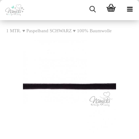
1 MTR. ♥ Paspelband SCHWARZ ♥ 100% Baumwolle