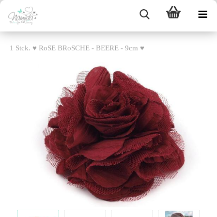
1 Stck. ♥ RoSE BRoSCHE - BEERE - 9cm ♥