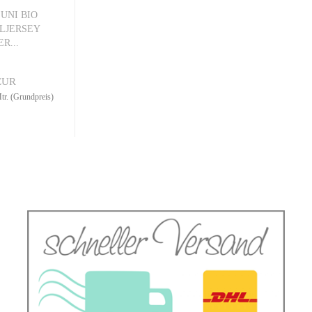
 UNI BIO
LJERSEY
R...
EUR
r. (Grundpreis)