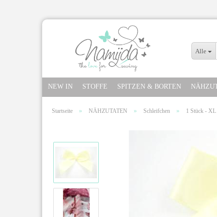
Alle
NEW IN
STOFFE
SPITZEN & BORTEN
NÄHZU
»
»
»
Startseite
NÄHZUTATEN
Schleifchen
1 Stück - 