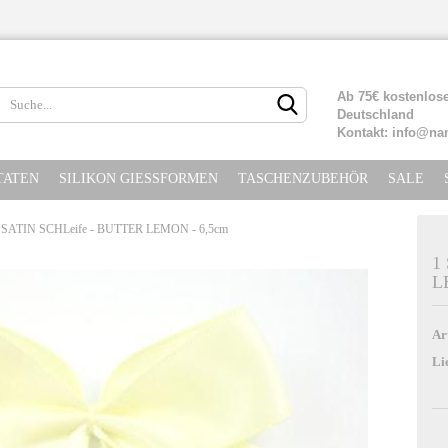
Lieferland
Ab 75€ kostenlose
Deutschland
Kontakt: info@na
TATEN
SILIKON GIESSFORMEN
TASCHENZUBEHÖR
SALE
XL SATIN SCHLeife - BUTTER LEMON - 6,5cm
1
L
Konto erste
Passwort ve
Ar
Li