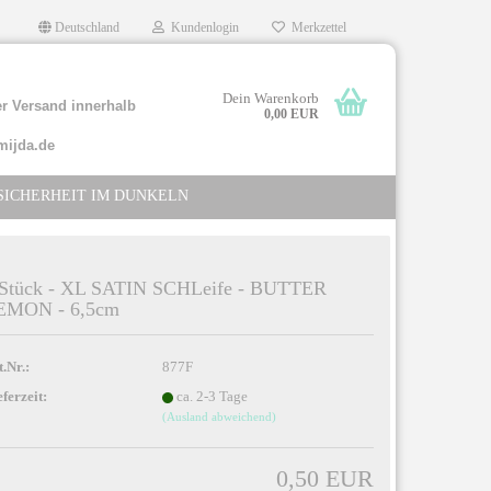
Deutschland
Kundenlogin
Merkzettel
Dein Warenkorb
r Versand innerhalb
0,00 EUR
mijda.de
SICHERHEIT IM DUNKELN
 Stück - XL SATIN SCHLeife - BUTTER
EMON - 6,5cm
llen
rgessen?
t.Nr.:
877F
eferzeit:
ca. 2-3 Tage
(Ausland abweichend)
0,50 EUR