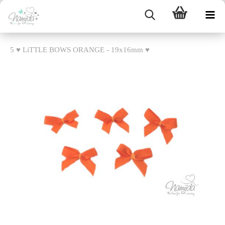
5 ♥ LiTTLE BOWS ORANGE - 19x16mm ♥