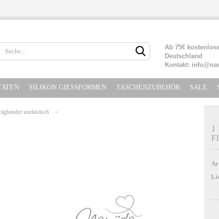
Lieferland
Ab 75€ kostenlose
Deutschland
Kontakt: info@na
TATEN
SILIKON GIESSFORMEN
TASCHENZUBEHÖR
SALE
»
rägbänder unelastisch
1
F
Konto erste
Passwort ve
Ar
Li