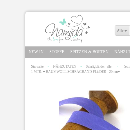
Alle
NEW IN
STOFFE
SPITZEN & BORTEN
NÄHZU
»
»
»
Startseite
NÄHZUTATEN
Schrägbänder -alle-
- Sch
1 MTR. ♥ BAUMWOLL SCHRÄGBAND FLieDER - 20mm♥