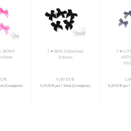
LE BOWS
5 ♥ MiNi Schleifchen
5 ♥ Li
9x16mm
Schwarz
ANTI
19x
EUR
0,80 EUR
1,0
ck (Grundpreis)
0,16 EUR pro 1 Stück (Grundpreis)
0,20 EUR pro 1 