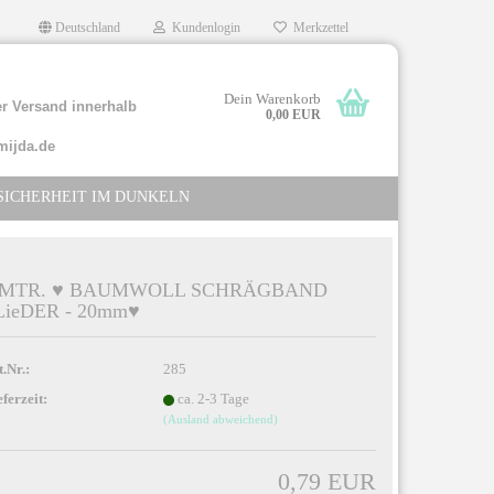
Deutschland
Kundenlogin
Merkzettel
Dein Warenkorb
r Versand innerhalb
0,00 EUR
mijda.de
SICHERHEIT IM DUNKELN
 MTR. ♥ BAUMWOLL SCHRÄGBAND
LieDER - 20mm♥
llen
rgessen?
t.Nr.:
285
eferzeit:
ca. 2-3 Tage
(Ausland abweichend)
0,79 EUR