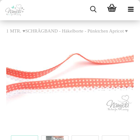
1 MTR. ♥SCHRÄGBAND - Häkelborte - Pünktchen Apricot ♥