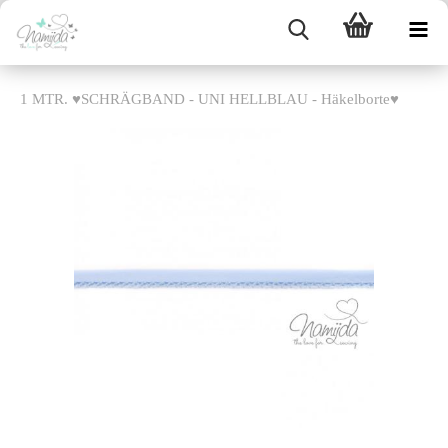
1 MTR. ♥SCHRÄGBAND - UNI HELLBLAU - Häkelborte♥