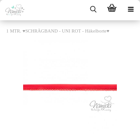
1 MTR. ♥SCHRÄGBAND - UNI ROT - Häkelborte♥