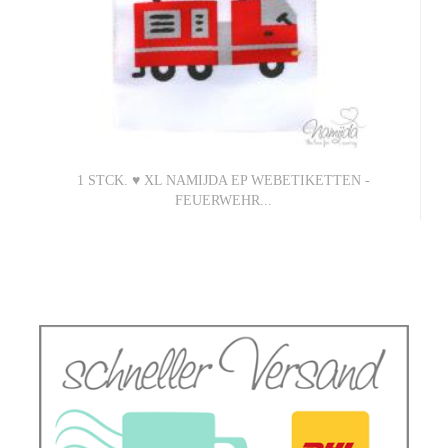
1 STCK. ♥ XL NAMIJDA EP WEBETIKETTEN -
FEUERWEHR...
1,50 EUR
1,50 EUR pro 1 Stück (Grundpreis)