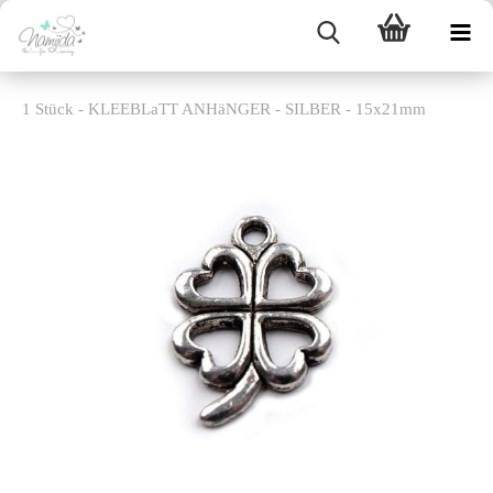
1 Stück - KLEEBLaTT ANHäNGER - SILBER - 15x21mm