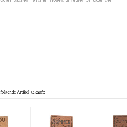
oodies, Jacken, Taschen, Hosen, um euren Unikaten den
folgende Artikel gekauft: