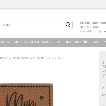
Lieferland
Ab 75€ kostenlose
Deutschland
Kontakt: info@na
TATEN
SILIKON GIESSFORMEN
TASCHENZUBEHÖR
SALE
HER MIT VORGEDRUCKTER NÄHNAHT - 40mm x 40mm
1
E
V
Konto erste
4
Passwort ve
Ar
Li