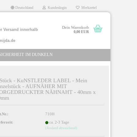
Deutschland
Kundenlogin
Merkzettel
Dein Warenkorb
r Versand innerhalb
0,00 EUR
mijda.de
SICHERHEIT IM DUNKELN
 Stück - KuNSTLEDER LABEL - Mein
inzelstück - AUFNÄHER MIT
ORGEDRUCKTER NÄHNAHT - 40mm x
llen
0mm
rgessen?
t.Nr.:
710H
eferzeit:
ca. 2-3 Tage
(Ausland abweichend)