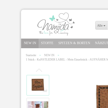
Alle
NEW IN
STOFFE
SPITZEN & BORTEN
NÄHZU
»
»
Startseite
NEW IN
1 Stück - KuNSTLEDER LABEL - Mein Einzelstück - AUFNÄ