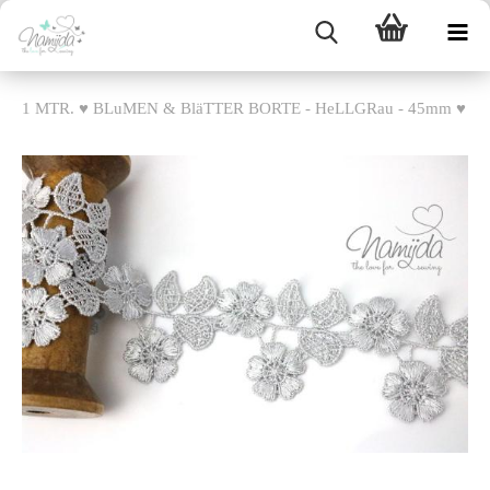
1 MTR. ♥ BLuMEN & BläTTER BORTE - HeLLGRau - 45mm ♥