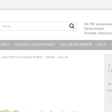
Lieferland
Ab 75€ kostenlose
Deutschland
Kontakt: info@na
TATEN
SILIKON GIESSFORMEN
TASCHENZUBEHÖR
SALE
. ♥ BLUMEN & PERLEN BORTE - CREME - 43mm ♥
1
C
Konto erste
Passwort ve
Ar
Li