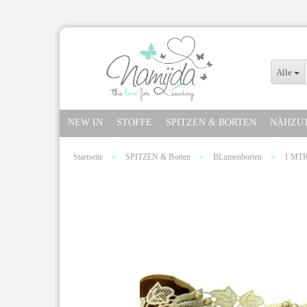
Alle
NEW IN
STOFFE
SPITZEN & BORTEN
NÄHZU
»
»
»
Startseite
SPITZEN & Borten
BLumenborten
1 MTR