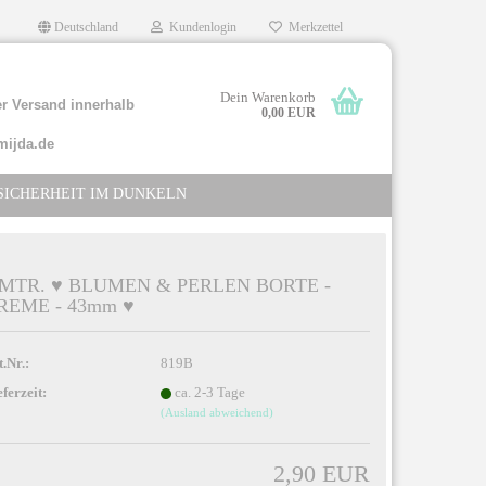
Deutschland
Kundenlogin
Merkzettel
Dein Warenkorb
r Versand innerhalb
0,00 EUR
mijda.de
SICHERHEIT IM DUNKELN
 MTR. ♥ BLUMEN & PERLEN BORTE -
REME - 43mm ♥
llen
rgessen?
t.Nr.:
819B
eferzeit:
ca. 2-3 Tage
(Ausland abweichend)
2,90 EUR