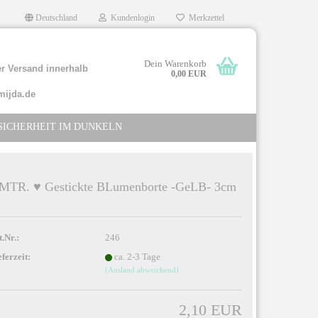
Deutschland
Kundenlogin
Merkzettel
Dein Warenkorb
r Versand innerhalb
0,00 EUR
mijda.de
SICHERHEIT IM DUNKELN
 MTR. ♥ Gestickte BLumenborte -GeLB- 3cm
llen
rgessen?
t.Nr.:
246
eferzeit:
ca. 2-3 Tage
(Ausland abweichend)
2,10 EUR