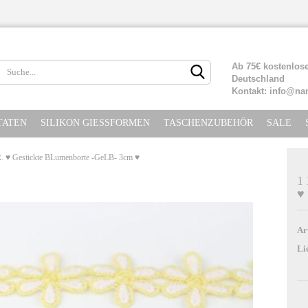
Lieferland
Ab 75€ kostenlose
Deutschland
Kontakt: info@na
TATEN
SILIKON GIESSFORMEN
TASCHENZUBEHÖR
SALE
 ♥ Gestickte BLumenborte -GeLB- 3cm ♥
1
♥
Konto erste
Passwort ve
Ar
Li