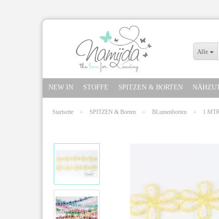
Alle
NEW IN
STOFFE
SPITZEN & BORTEN
NÄHZU
»
»
»
Startseite
SPITZEN & Borten
BLumenborten
1 MTR.