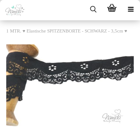
1 MTR. ♥ Elastische SPITZENBORTE - SCHWARZ - 3,5cm ♥