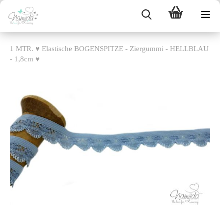
1 MTR. ♥ Elastische BOGENSPITZE - Ziergummi - HELLBLAU
- 1,8cm ♥