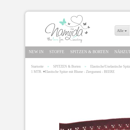
Alle
NEW IN
STOFFE
SPITZEN & BORTEN
NÄHZU
»
»
Startseite
SPITZEN & Borten
Elastische/Unelastische Spi
1 MTR. ♥Elastische Spitze mit Blume - Ziergummi - BEERE