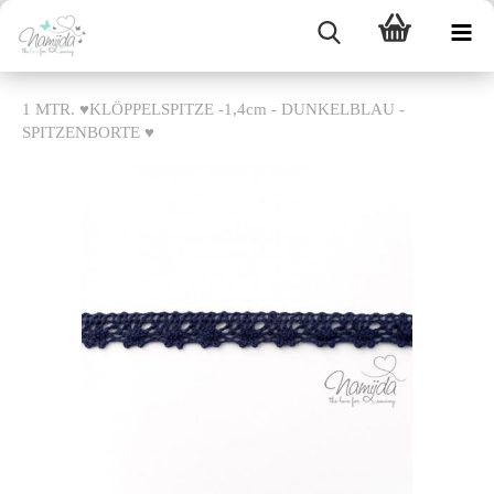
1 MTR. ♥KLÖPPELSPITZE -1,4cm - DUNKELBLAU -
SPITZENBORTE ♥