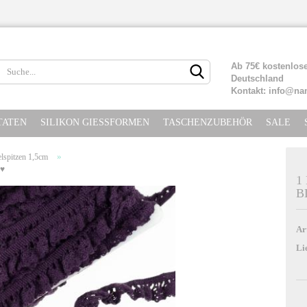
Lieferland
Ab 75€ kostenlose
Deutschland
Kontakt: info@na
TATEN
SILIKON GIESSFORMEN
TASCHENZUBEHÖR
SALE
»
lspitzen 1,5cm
 ♥
1
B
Konto erste
Passwort ve
Ar
Li