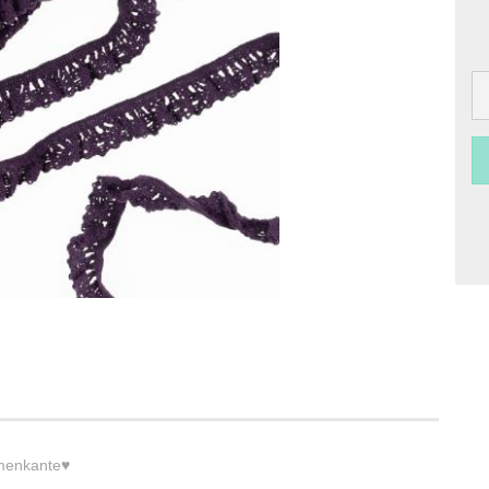
umenkante♥