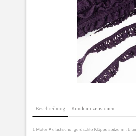
Beschreibung
Kundenrezensionen
1 Meter ♥ elastische, gerüschte Klöppelspitze mit Bl