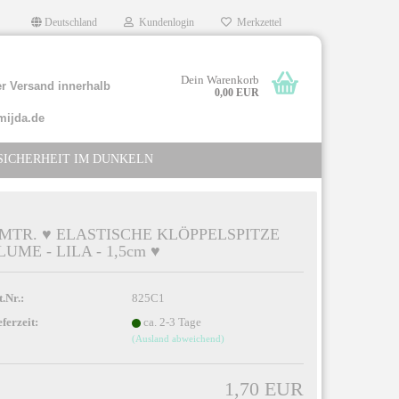
Deutschland
Kundenlogin
Merkzettel
Dein Warenkorb
r Versand innerhalb
0,00 EUR
mijda.de
SICHERHEIT IM DUNKELN
 MTR. ♥ ELASTISCHE KLÖPPELSPITZE
LUME - LILA - 1,5cm ♥
llen
rgessen?
t.Nr.:
825C1
eferzeit:
ca. 2-3 Tage
(Ausland abweichend)
1,70 EUR