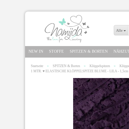
Alle
NEW IN
STOFFE
SPITZEN & BORTEN
NÄHZU
»
»
»
Startseite
SPITZEN & Borten
Klöppelspitzen
Klöppe
1 MTR. ♥ ELASTISCHE KLÖPPELSPITZE BLUME - LILA - 1,5cm