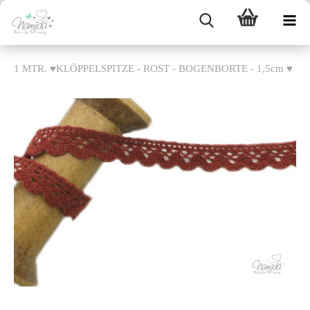
1 MTR. ♥KLÖPPELSPITZE - ROST - BOGENBORTE - 1,5cm ♥