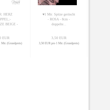
R. HERZ
♥1 Mtr. Spitze gerüscht
PPEL;-
- ROSA - 8cm -
ZE BEIGE -
doppelte...
5cm...
0 EUR
3,50 EUR
 Mtr. (Grundpreis)
3,50 EUR pro 1 Mtr. (Grundpreis)