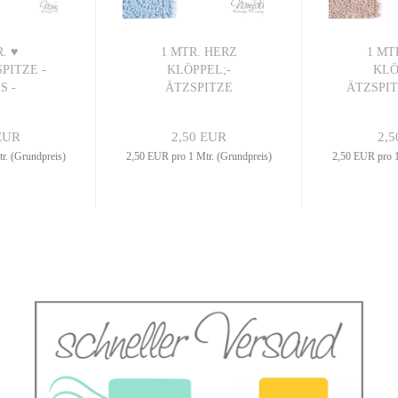
. ♥
1 MTR. HERZ
1 MT
PITZE -
KLÖPPEL;-
KLÖ
S -
ÄTZSPITZE
ÄTZSPIT
nte...
HeLLBLau...
3,
EUR
2,50 EUR
2,5
r. (Grundpreis)
2,50 EUR pro 1 Mtr. (Grundpreis)
2,50 EUR pro 1