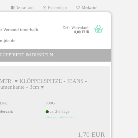
Deutschland
Kundenlogin
Merkzettel
Dein Warenkorb
r Versand innerhalb
0,00 EUR
mijda.de
SICHERHEIT IM DUNKELN
 MTR. ♥ KLÖPPELSPITZE - JEANS -
lumenkante - 3cm ♥
llen
rgessen?
t.Nr.:
909G
eferzeit:
ca. 2-3 Tage
(Ausland abweichend)
1,70 EUR