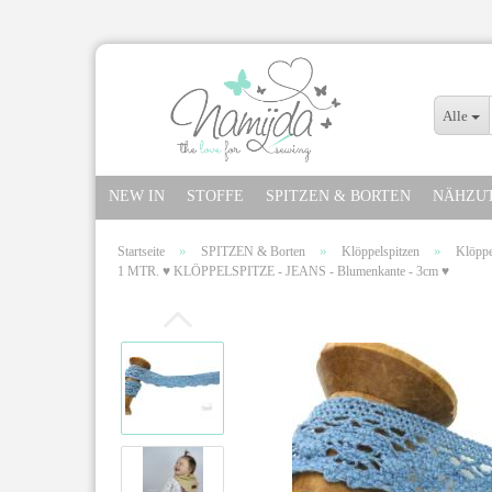
Alle
NEW IN
STOFFE
SPITZEN & BORTEN
NÄHZU
»
»
»
Startseite
SPITZEN & Borten
Klöppelspitzen
Klöppe
1 MTR. ♥ KLÖPPELSPITZE - JEANS - Blumenkante - 3cm ♥