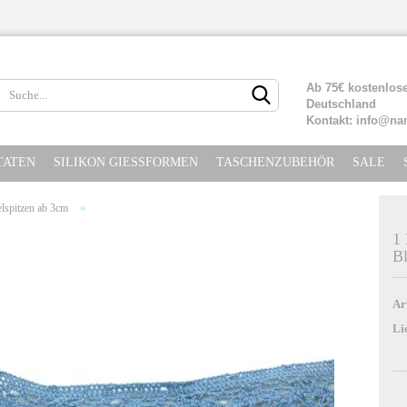
Lieferland
Ab 75€ kostenlose
Deutschland
Kontakt: info@na
TATEN
SILIKON GIESSFORMEN
TASCHENZUBEHÖR
SALE
»
lspitzen ab 3cm
1
B
Konto erste
Passwort ve
Ar
Li