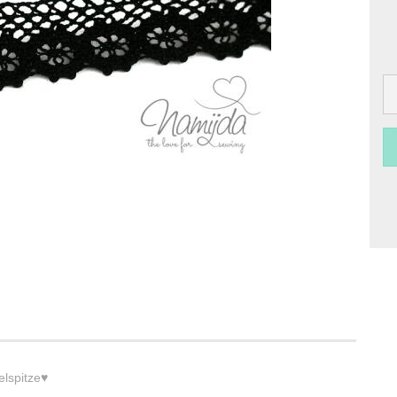
elspitze♥