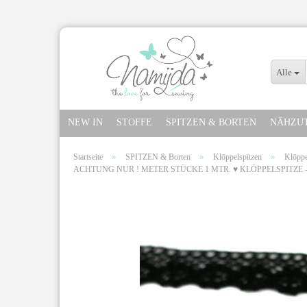
Alle
NEW IN
STOFFE
SPITZEN & BORTEN
NÄHZU
»
»
»
Startseite
SPITZEN & Borten
Klöppelspitzen
Klöppe
ACHTUNG NUR ! METER STÜCKE 1 MTR. ♥ KLÖPPELSPITZE - Sch