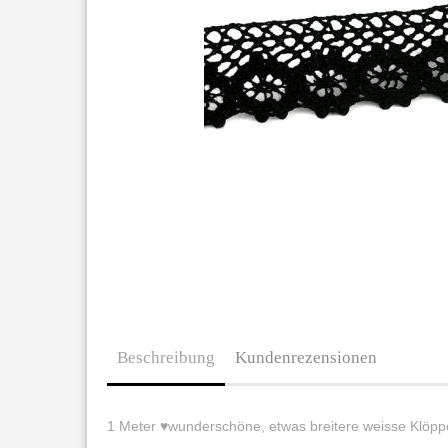
Beschreibung
Kundenrezensionen
1 Meter ♥wunderschöne, etwas breitere weisse Klöpp