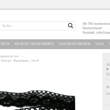
Lieferland
Ab 75€ kostenlose
Deutschland
Kontakt: info@na
TATEN
SILIKON GIESSFORMEN
TASCHENZUBEHÖR
SALE
»
lspitzen ab 3cm
warz - Blumenkante - 3cm ♥
A
♥
3
Konto erste
Passwort ve
Ar
Li