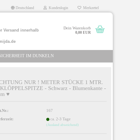
Deutschland
Kundenlogin
Merkzettel
Dein Warenkorb
r Versand innerhalb
0,00 EUR
mijda.de
SICHERHEIT IM DUNKELN
CHTUNG NUR ! METER STÜCKE 1 MTR.
 KLÖPPELSPITZE - Schwarz - Blumenkante -
cm ♥
llen
rgessen?
t.Nr.:
167
eferzeit:
ca. 2-3 Tage
(Ausland abweichend)