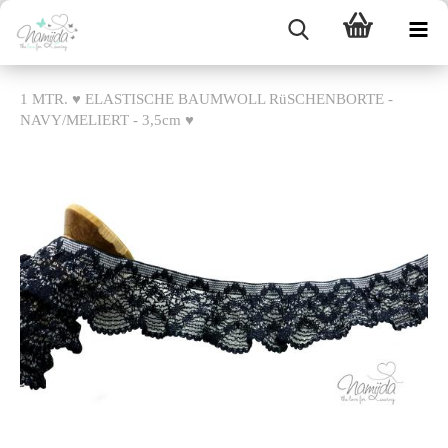
1 MTR. ♥ ELASTISCHE BAUMWOLL RüSCHENBORTE -
NAVY/MELIERT - 3,5cm ♥