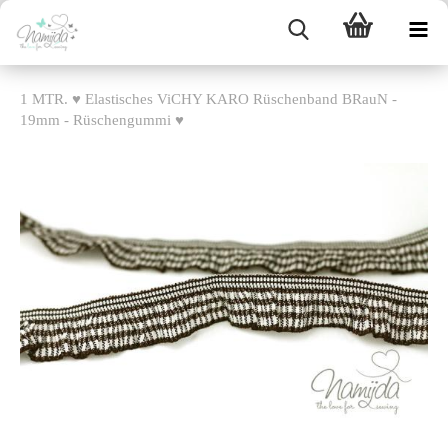
1 MTR. ♥ Elastisches ViCHY KARO Rüschenband BRauN -
19mm - Rüschengummi ♥