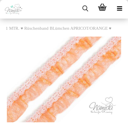
1 MTR. ♥ Rüschenband BLümchen APRICOT/ORANGE ♥