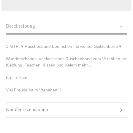
Beschreibung
1 MTR. ♥ Rüschenband Böümchen mit weißer Spitzenborte ♥
Wunderschönes, unelastisches Rüschenband zum Vernähen an
Kleidung, Taschen, Kissen und vielem mehr...
Breite: 3cm
Viel Freude beim Vernähen!!!
Kundenrezensionen