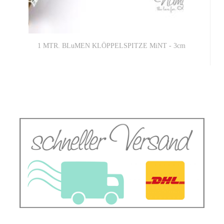
1 MTR. BLuMEN KLÖPPELSPITZE MiNT - 3cm
2,90 EUR
2,90 EUR pro 1 Mtr. (Grundpreis)